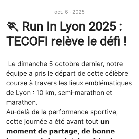
oct. 6 · 2025
🏃‍ Run In Lyon 2025 :
TECOFI relève le défi !
Le dimanche 5 octobre dernier, notre
équipe a pris le départ de cette célèbre
course à travers les lieux emblématiques
de Lyon : 10 km, semi‑marathon et
marathon.
Au‑delà de la performance sportive,
cette journée a été avant tout 𝘂𝗻
𝗺𝗼𝗺𝗲𝗻𝘁 𝗱𝗲 𝗽𝗮𝗿𝘁𝗮𝗴𝗲, 𝗱𝗲 𝗯𝗼𝗻𝗻𝗲