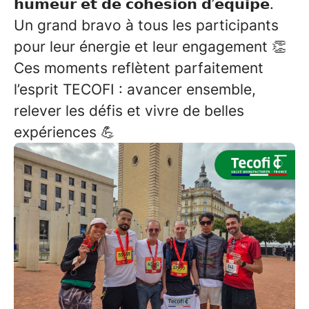
𝗵𝘂𝗺𝗲𝘂𝗿 𝗲𝘁 𝗱𝗲 𝗰𝗼𝗵𝗲́𝘀𝗶𝗼𝗻 𝗱’𝗲́𝗾𝘂𝗶𝗽𝗲.
Un grand bravo à tous les participants
pour leur énergie et leur engagement 👏
Ces moments reflètent parfaitement
l’esprit TECOFI : avancer ensemble,
relever les défis et vivre de belles
expériences 💪