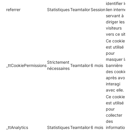
identifier le
referrer
Statistiques
Teamtailor
Session
lien internet
servant à
diriger les
visiteurs
vers ce site.
Ce cookie
est utilisé
pour
masquer la
Strictement
_ttCookiePermissions
Teamtailor
6 mois
bannière
nécessaires
des cookies
après avoir
interagi
avec elle.
Ce cookie
est utilisé
pour
collecter
des
_ttAnalytics
Statistiques
Teamtailor
6 mois
informations