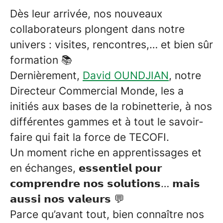
Dès leur arrivée, nos nouveaux
collaborateurs plongent dans notre
univers : visites, rencontres,… et bien sûr
formation 📚
Dernièrement,
David OUNDJIAN
, notre
Directeur Commercial Monde, les a
initiés aux bases de la robinetterie, à nos
différentes gammes et à tout le savoir-
faire qui fait la force de TECOFI.
Un moment riche en apprentissages et
en échanges, 𝗲𝘀𝘀𝗲𝗻𝘁𝗶𝗲𝗹 𝗽𝗼𝘂𝗿
𝗰𝗼𝗺𝗽𝗿𝗲𝗻𝗱𝗿𝗲 𝗻𝗼𝘀 𝘀𝗼𝗹𝘂𝘁𝗶𝗼𝗻𝘀… 𝗺𝗮𝗶𝘀
𝗮𝘂𝘀𝘀𝗶 𝗻𝗼𝘀 𝘃𝗮𝗹𝗲𝘂𝗿𝘀 💬
Parce qu’avant tout, bien connaître nos