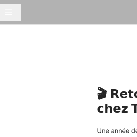
Partager la page
MENU CARRIÈRE
🎬 𝗥𝗲𝘁
𝗰𝗵𝗲𝘇 
Une année den