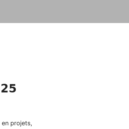
𝟮𝟱
 en projets,