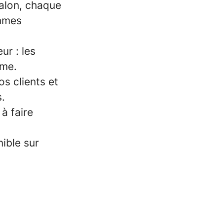
alon, chaque
ommes
ur : les
ime.
os clients et
s.
à faire
ible sur