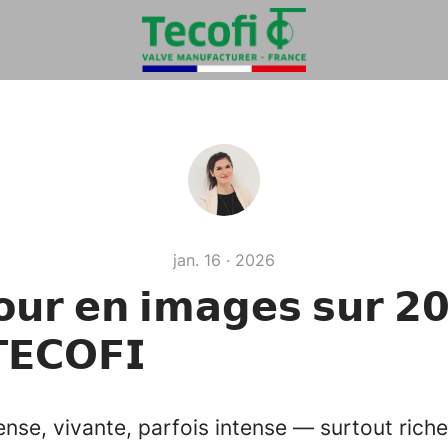
jan. 16 · 2026
𝘂𝗿 𝗲𝗻 𝗶𝗺𝗮𝗴𝗲𝘀 𝘀𝘂𝗿 𝟮
𝗧𝗘𝗖𝗢𝗙𝗜
se, vivante, parfois intense — surtout riche