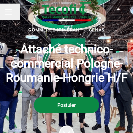
Partager la page
MENU CARRIÈRE
COMMERCE ITINÉRANT
·
GENAS
Attaché technico-
commercial Pologne-
Roumanie-Hongrie H/F
Postuler